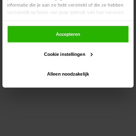
informatie die je aan ze hebt verstrekt of die ze hebben
information)
.
verzameld op basis van jouw gebruik van hun services.
Als je op "Accepteer" klikt, dan geef je Voordeeluitjes.nl
toestemming om cookies voor social media en
Accepteren
gepersonaliseerde advertenties te plaatsen.
Cookie instellingen
Lees hier meer over in ons
privacybeleid
en
cookiebeleid
.
Alleen noodzakelijk
Via "Cookie instellingen" kun je ook zelf instellen welke
cookies worden geplaatst. Je kunt je keuze altijd wijzigen
of intrekken op ons
cookiebeleid
.