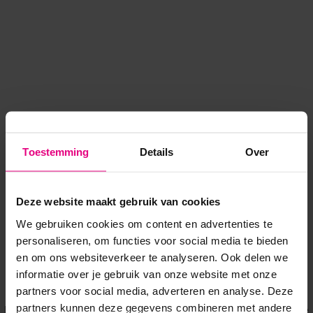
Toestemming
Details
Over
Deze website maakt gebruik van cookies
We gebruiken cookies om content en advertenties te
personaliseren, om functies voor social media te bieden
en om ons websiteverkeer te analyseren. Ook delen we
informatie over je gebruik van onze website met onze
Application error: a client-side exception has occurred
while
partners voor social media, adverteren en analyse. Deze
partners kunnen deze gegevens combineren met andere
loading
www.voordeeluitjes.nl
(see the browser console for more