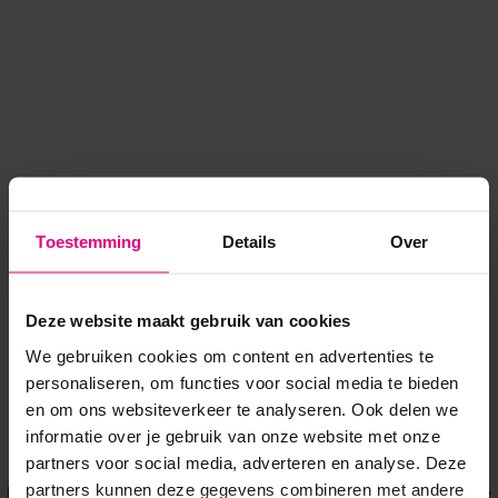
Toestemming
Details
Over
Deze website maakt gebruik van cookies
We gebruiken cookies om content en advertenties te
personaliseren, om functies voor social media te bieden
en om ons websiteverkeer te analyseren. Ook delen we
informatie over je gebruik van onze website met onze
Application error: a client-side exception has occurred
while
partners voor social media, adverteren en analyse. Deze
partners kunnen deze gegevens combineren met andere
loading
www.voordeeluitjes.nl
(see the browser console for more