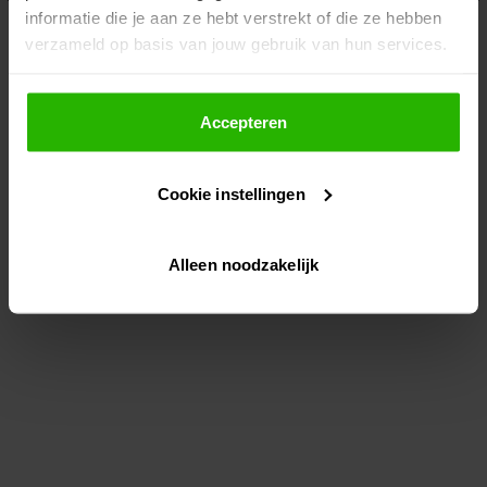
informatie die je aan ze hebt verstrekt of die ze hebben
information)
.
verzameld op basis van jouw gebruik van hun services.
Als je op "Accepteer" klikt, dan geef je Voordeeluitjes.nl
toestemming om cookies voor social media en
Accepteren
gepersonaliseerde advertenties te plaatsen.
Cookie instellingen
Lees hier meer over in ons
privacybeleid
en
cookiebeleid
.
Alleen noodzakelijk
Via "Cookie instellingen" kun je ook zelf instellen welke
cookies worden geplaatst. Je kunt je keuze altijd wijzigen
of intrekken op ons
cookiebeleid
.