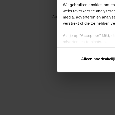
We gebruiken cookies om cont
websiteverkeer te analyseren
Application error: a client-side exc
media, adverteren en analys
verstrekt of die ze hebben v
Als je op "Accepteer" klikt,
advertenties te plaatsen.
Lees hier meer over in ons
p
Alleen noodzakelij
Via "Cookie instellingen" kun 
intrekken op ons
cookiebele