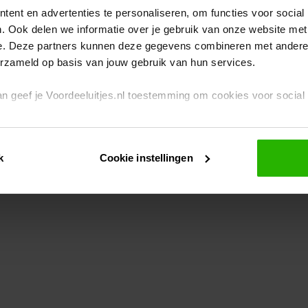
ent en advertenties te personaliseren, om functies voor social
. Ook delen we informatie over je gebruik van onze website met
eption has occurred
while loading
www.voordeeluitjes.nl
(see the br
e. Deze partners kunnen deze gegevens combineren met andere i
erzameld op basis van jouw gebruik van hun services.
 dan geef je Voordeeluitjes.nl toestemming om cookies voor socia
rivacybeleid
en
cookiebeleid
.
k
Cookie instellingen
je ook zelf instellen welke cookies worden geplaatst. Je kunt je k
id
.