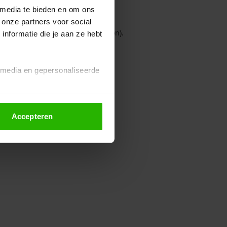
 media te bieden en om ons
 onze partners voor social
owser console for more information)
.
nformatie die je aan ze hebt
l media en gepersonaliseerde
Accepteren
euze altijd wijzigen of