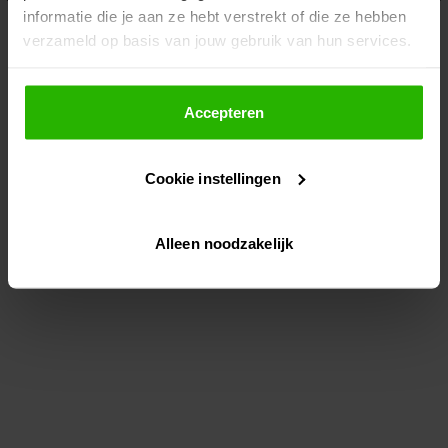
informatie die je aan ze hebt verstrekt of die ze hebben
information)
.
verzameld op basis van jouw gebruik van hun services.
Als je op "Accepteer" klikt, dan geef je Voordeeluitjes.nl
toestemming om cookies voor social media en
Accepteren
gepersonaliseerde advertenties te plaatsen.
Cookie instellingen
Lees hier meer over in ons
privacybeleid
en
cookiebeleid
.
Alleen noodzakelijk
Via "Cookie instellingen" kun je ook zelf instellen welke
cookies worden geplaatst. Je kunt je keuze altijd wijzigen
of intrekken op ons
cookiebeleid
.