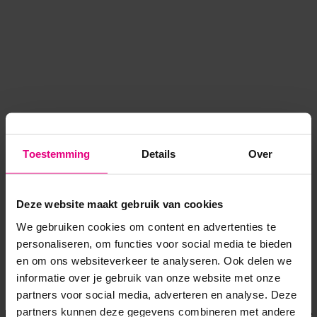
Toestemming
Details
Over
Deze website maakt gebruik van cookies
We gebruiken cookies om content en advertenties te
personaliseren, om functies voor social media te bieden
en om ons websiteverkeer te analyseren. Ook delen we
informatie over je gebruik van onze website met onze
Application error: a client-side exception has occurred
while
partners voor social media, adverteren en analyse. Deze
partners kunnen deze gegevens combineren met andere
loading
www.voordeeluitjes.nl
(see the browser console for more