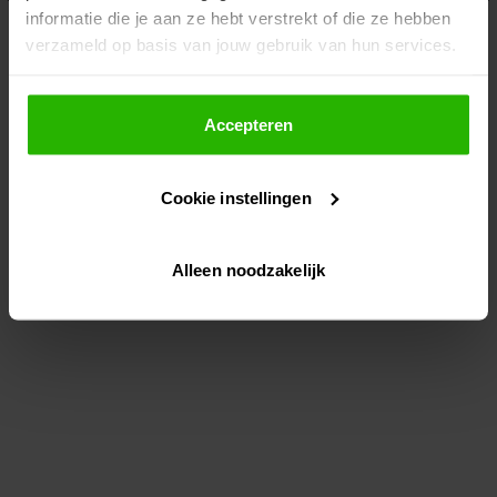
informatie die je aan ze hebt verstrekt of die ze hebben
information)
.
verzameld op basis van jouw gebruik van hun services.
Als je op "Accepteer" klikt, dan geef je Voordeeluitjes.nl
toestemming om cookies voor social media en
Accepteren
gepersonaliseerde advertenties te plaatsen.
Cookie instellingen
Lees hier meer over in ons
privacybeleid
en
cookiebeleid
.
Alleen noodzakelijk
Via "Cookie instellingen" kun je ook zelf instellen welke
cookies worden geplaatst. Je kunt je keuze altijd wijzigen
of intrekken op ons
cookiebeleid
.