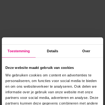
Toestemming
Details
Over
Deze website maakt gebruik van cookies
We gebruiken cookies om content en advertenties te
personaliseren, om functies voor social media te bieden
en om ons websiteverkeer te analyseren. Ook delen we
informatie over je gebruik van onze website met onze
Application error: a client-side exception has occurred
while
partners voor social media, adverteren en analyse. Deze
partners kunnen deze gegevens combineren met andere
loading
www.voordeeluitjes.nl
(see the browser console for more