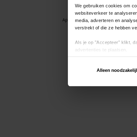
We gebruiken cookies om cont
websiteverkeer te analyseren
Application error: a client-side exc
media, adverteren en analys
verstrekt of die ze hebben v
Als je op "Accepteer" klikt,
advertenties te plaatsen.
Lees hier meer over in ons
p
Alleen noodzakelij
Via "Cookie instellingen" kun 
intrekken op ons
cookiebele