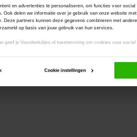
ent en advertenties te personaliseren, om functies voor social
. Ook delen we informatie over je gebruik van onze website met
eption has occurred
while loading
www.voordeeluitjes.nl
(see the br
e. Deze partners kunnen deze gegevens combineren met andere i
erzameld op basis van jouw gebruik van hun services.
 dan geef je Voordeeluitjes.nl toestemming om cookies voor socia
rivacybeleid
en
cookiebeleid
.
k
Cookie instellingen
je ook zelf instellen welke cookies worden geplaatst. Je kunt je k
id
.