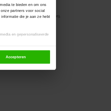
 media te bieden en om ons
 onze partners voor social
owser console for more information)
.
nformatie die je aan ze hebt
l media en gepersonaliseerde
Accepteren
euze altijd wijzigen of