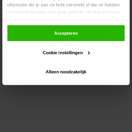
informatie die je aan ze hebt verstrekt of die ze hebben
information)
.
verzameld op basis van jouw gebruik van hun services.
Als je op "Accepteer" klikt, dan geef je Voordeeluitjes.nl
toestemming om cookies voor social media en
Accepteren
gepersonaliseerde advertenties te plaatsen.
Cookie instellingen
Lees hier meer over in ons
privacybeleid
en
cookiebeleid
.
Alleen noodzakelijk
Via "Cookie instellingen" kun je ook zelf instellen welke
cookies worden geplaatst. Je kunt je keuze altijd wijzigen
of intrekken op ons
cookiebeleid
.