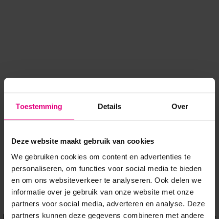
Toestemming
Details
Over
Deze website maakt gebruik van cookies
We gebruiken cookies om content en advertenties te
personaliseren, om functies voor social media te bieden
en om ons websiteverkeer te analyseren. Ook delen we
informatie over je gebruik van onze website met onze
Application error: a client-side exception has occurred
while
partners voor social media, adverteren en analyse. Deze
partners kunnen deze gegevens combineren met andere
loading
www.voordeeluitjes.nl
(see the browser console for more