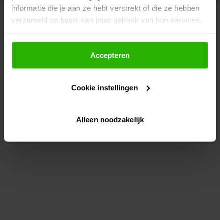
informatie die je aan ze hebt verstrekt of die ze hebben
information)
.
verzameld op basis van jouw gebruik van hun services.
Als je op "Accepteer" klikt, dan geef je Voordeeluitjes.nl
toestemming om cookies voor social media en
Accepteren
gepersonaliseerde advertenties te plaatsen.
Cookie instellingen
Lees hier meer over in ons
privacybeleid
en
cookiebeleid
.
Alleen noodzakelijk
Via "Cookie instellingen" kun je ook zelf instellen welke
cookies worden geplaatst. Je kunt je keuze altijd wijzigen
of intrekken op ons
cookiebeleid
.