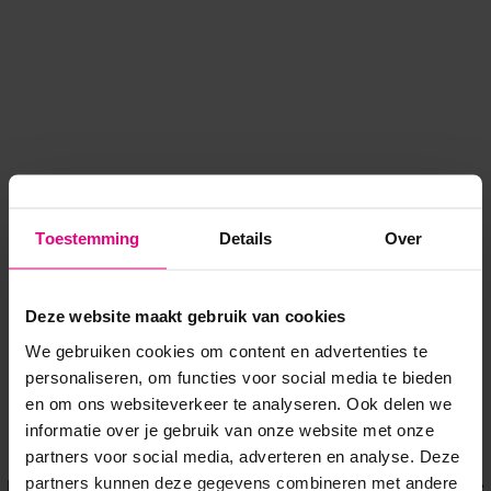
Toestemming
Details
Over
Deze website maakt gebruik van cookies
We gebruiken cookies om content en advertenties te
personaliseren, om functies voor social media te bieden
en om ons websiteverkeer te analyseren. Ook delen we
informatie over je gebruik van onze website met onze
Application error: a client-side exception has occurred
while
partners voor social media, adverteren en analyse. Deze
partners kunnen deze gegevens combineren met andere
loading
www.voordeeluitjes.nl
(see the browser console for more