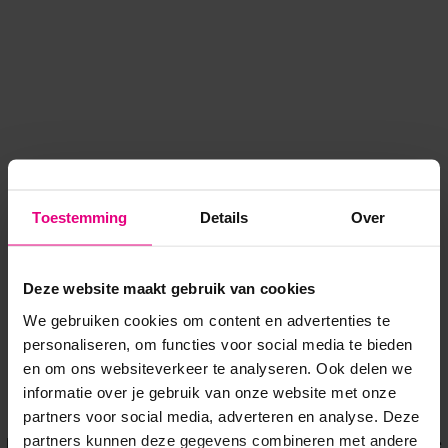
Toestemming
Details
Over
Deze website maakt gebruik van cookies
We gebruiken cookies om content en advertenties te
personaliseren, om functies voor social media te bieden
en om ons websiteverkeer te analyseren. Ook delen we
informatie over je gebruik van onze website met onze
Application error: a client-side exception has occurred
while
partners voor social media, adverteren en analyse. Deze
partners kunnen deze gegevens combineren met andere
loading
www.voordeeluitjes.nl
(see the browser console for more