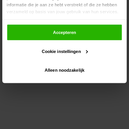
informatie die je aan ze hebt verstrekt of die ze hebben
information)
.
verzameld op basis van jouw gebruik van hun services.
Als je op "Accepteer" klikt, dan geef je Voordeeluitjes.nl
toestemming om cookies voor social media en
Accepteren
gepersonaliseerde advertenties te plaatsen.
Cookie instellingen
Lees hier meer over in ons
privacybeleid
en
cookiebeleid
.
Alleen noodzakelijk
Via "Cookie instellingen" kun je ook zelf instellen welke
cookies worden geplaatst. Je kunt je keuze altijd wijzigen
of intrekken op ons
cookiebeleid
.