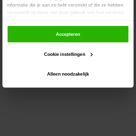
informatie die je aan ze hebt verstrekt of die ze hebben
information)
.
verzameld op basis van jouw gebruik van hun services.
Als je op "Accepteer" klikt, dan geef je Voordeeluitjes.nl
toestemming om cookies voor social media en
Accepteren
gepersonaliseerde advertenties te plaatsen.
Cookie instellingen
Lees hier meer over in ons
privacybeleid
en
cookiebeleid
.
Alleen noodzakelijk
Via "Cookie instellingen" kun je ook zelf instellen welke
cookies worden geplaatst. Je kunt je keuze altijd wijzigen
of intrekken op ons
cookiebeleid
.