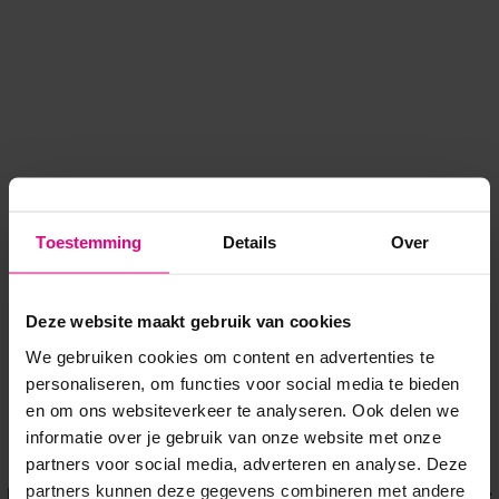
Toestemming
Details
Over
Deze website maakt gebruik van cookies
We gebruiken cookies om content en advertenties te
personaliseren, om functies voor social media te bieden
en om ons websiteverkeer te analyseren. Ook delen we
informatie over je gebruik van onze website met onze
Application error: a client-side exception has occurred
while
partners voor social media, adverteren en analyse. Deze
partners kunnen deze gegevens combineren met andere
loading
www.voordeeluitjes.nl
(see the browser console for more