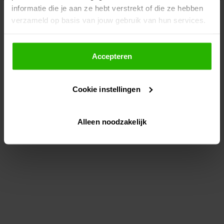
informatie die je aan ze hebt verstrekt of die ze hebben
information)
.
verzameld op basis van jouw gebruik van hun services.
Als je op "Accepteer" klikt, dan geef je Voordeeluitjes.nl
toestemming om cookies voor social media en
Accepteren
gepersonaliseerde advertenties te plaatsen.
Cookie instellingen
Lees hier meer over in ons
privacybeleid
en
cookiebeleid
.
Alleen noodzakelijk
Via "Cookie instellingen" kun je ook zelf instellen welke
cookies worden geplaatst. Je kunt je keuze altijd wijzigen
of intrekken op ons
cookiebeleid
.