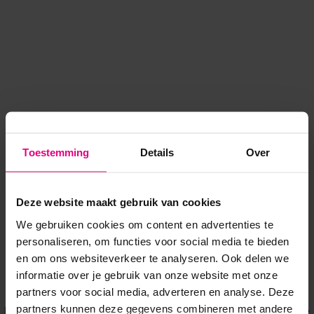
Toestemming
Details
Over
Deze website maakt gebruik van cookies
We gebruiken cookies om content en advertenties te
personaliseren, om functies voor social media te bieden
en om ons websiteverkeer te analyseren. Ook delen we
informatie over je gebruik van onze website met onze
Application error: a client-side exception has occurred
while
partners voor social media, adverteren en analyse. Deze
partners kunnen deze gegevens combineren met andere
loading
www.voordeeluitjes.nl
(see the browser console for more