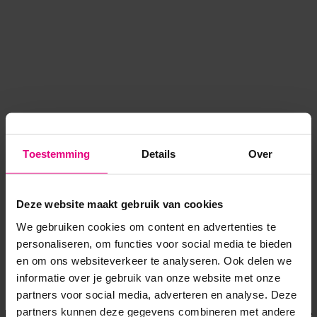
Toestemming
Details
Over
Deze website maakt gebruik van cookies
We gebruiken cookies om content en advertenties te
personaliseren, om functies voor social media te bieden
en om ons websiteverkeer te analyseren. Ook delen we
informatie over je gebruik van onze website met onze
Application error: a client-side exception has occurred
while
partners voor social media, adverteren en analyse. Deze
partners kunnen deze gegevens combineren met andere
loading
www.voordeeluitjes.nl
(see the browser console for more