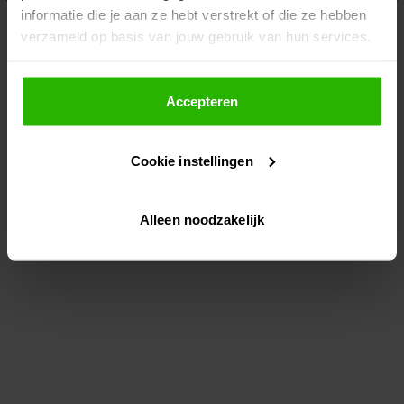
informatie die je aan ze hebt verstrekt of die ze hebben
information)
.
verzameld op basis van jouw gebruik van hun services.
Als je op "Accepteer" klikt, dan geef je Voordeeluitjes.nl
toestemming om cookies voor social media en
Accepteren
gepersonaliseerde advertenties te plaatsen.
Cookie instellingen
Lees hier meer over in ons
privacybeleid
en
cookiebeleid
.
Alleen noodzakelijk
Via "Cookie instellingen" kun je ook zelf instellen welke
cookies worden geplaatst. Je kunt je keuze altijd wijzigen
of intrekken op ons
cookiebeleid
.