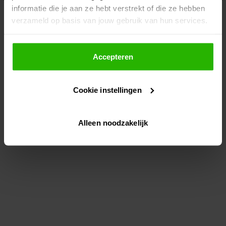
informatie die je aan ze hebt verstrekt of die ze hebben
information)
.
verzameld op basis van jouw gebruik van hun services.
Als je op "Accepteer" klikt, dan geef je Voordeeluitjes.nl
toestemming om cookies voor social media en
Accepteren
gepersonaliseerde advertenties te plaatsen.
Cookie instellingen
Lees hier meer over in ons
privacybeleid
en
cookiebeleid
.
Alleen noodzakelijk
Via "Cookie instellingen" kun je ook zelf instellen welke
cookies worden geplaatst. Je kunt je keuze altijd wijzigen
of intrekken op ons
cookiebeleid
.