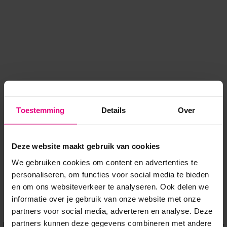
Toestemming
Details
Over
Deze website maakt gebruik van cookies
We gebruiken cookies om content en advertenties te
personaliseren, om functies voor social media te bieden
en om ons websiteverkeer te analyseren. Ook delen we
informatie over je gebruik van onze website met onze
Application error: a client-side exception has occurred
while
partners voor social media, adverteren en analyse. Deze
partners kunnen deze gegevens combineren met andere
loading
www.voordeeluitjes.nl
(see the browser console for more