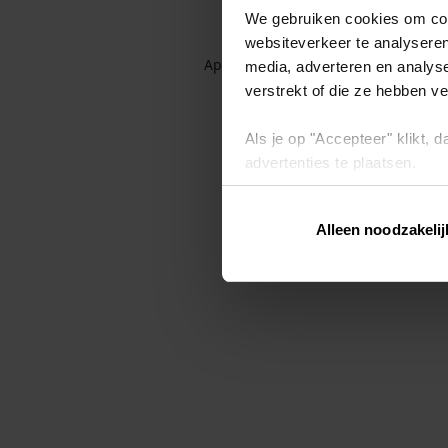
We gebruiken cookies om cont
websiteverkeer te analyseren
Application error: a client-side exc
media, adverteren en analys
verstrekt of die ze hebben v
Als je op "Accepteer" klikt,
advertenties te plaatsen.
Lees hier meer over in ons
p
Alleen noodzakelij
Via "Cookie instellingen" kun 
intrekken op ons
cookiebele