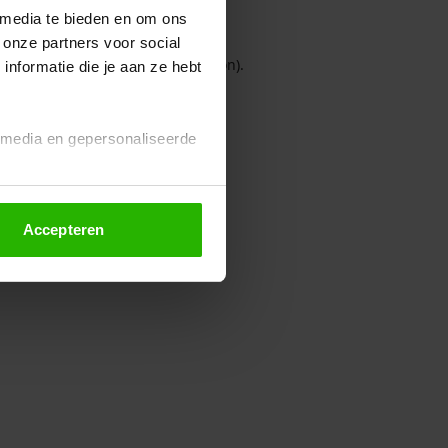
 media te bieden en om ons
 onze partners voor social
owser console for more information)
.
nformatie die je aan ze hebt
l media en gepersonaliseerde
Accepteren
euze altijd wijzigen of