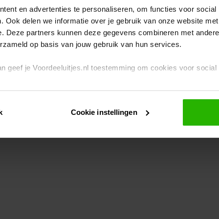
ent en advertenties te personaliseren, om functies voor social
. Ook delen we informatie over je gebruik van onze website met
eption has occurred
while loading
www.voordeeluitjes.nl
(see the br
e. Deze partners kunnen deze gegevens combineren met andere i
erzameld op basis van jouw gebruik van hun services.
 dan geef je Voordeeluitjes.nl toestemming om cookies voor socia
rivacybeleid
en
cookiebeleid
.
k
Cookie instellingen
je ook zelf instellen welke cookies worden geplaatst. Je kunt je k
id
.