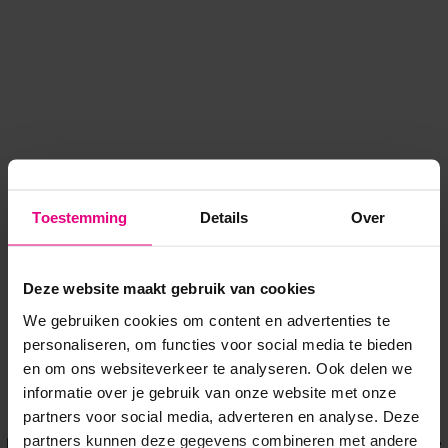
Toestemming
Details
Over
Deze website maakt gebruik van cookies
We gebruiken cookies om content en advertenties te
personaliseren, om functies voor social media te bieden
en om ons websiteverkeer te analyseren. Ook delen we
informatie over je gebruik van onze website met onze
Application error: a client-side exception has occurred
while
partners voor social media, adverteren en analyse. Deze
partners kunnen deze gegevens combineren met andere
loading
www.voordeeluitjes.nl
(see the browser console for more