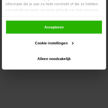
informatie die je aan ze hebt verstrekt of die ze hebben
information)
.
verzameld op basis van jouw gebruik van hun services.
Als je op "Accepteer" klikt, dan geef je Voordeeluitjes.nl
toestemming om cookies voor social media en
Accepteren
gepersonaliseerde advertenties te plaatsen.
Cookie instellingen
Lees hier meer over in ons
privacybeleid
en
cookiebeleid
.
Alleen noodzakelijk
Via "Cookie instellingen" kun je ook zelf instellen welke
cookies worden geplaatst. Je kunt je keuze altijd wijzigen
of intrekken op ons
cookiebeleid
.