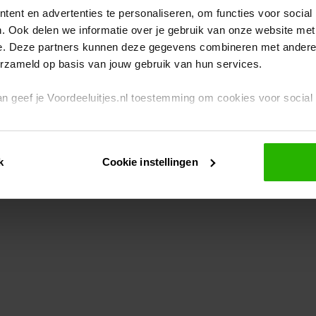
ent en advertenties te personaliseren, om functies voor social
. Ook delen we informatie over je gebruik van onze website met
eption has occurred
while loading
www.voordeeluitjes.nl
(see the br
e. Deze partners kunnen deze gegevens combineren met andere i
erzameld op basis van jouw gebruik van hun services.
 dan geef je Voordeeluitjes.nl toestemming om cookies voor socia
rivacybeleid
en
cookiebeleid
.
k
Cookie instellingen
je ook zelf instellen welke cookies worden geplaatst. Je kunt je k
id
.