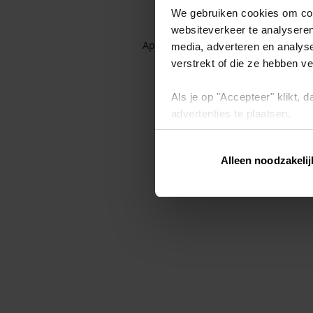
We gebruiken cookies om cont
websiteverkeer te analyseren
Application error: a client-side exc
media, adverteren en analys
verstrekt of die ze hebben v
Als je op "Accepteer" klikt,
advertenties te plaatsen.
Lees hier meer over in ons
p
Alleen noodzakelij
Via "Cookie instellingen" kun 
intrekken op ons
cookiebele