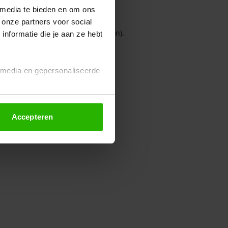
 media te bieden en om ons
 onze partners voor social
owser console for more information)
.
nformatie die je aan ze hebt
l media en gepersonaliseerde
Accepteren
euze altijd wijzigen of