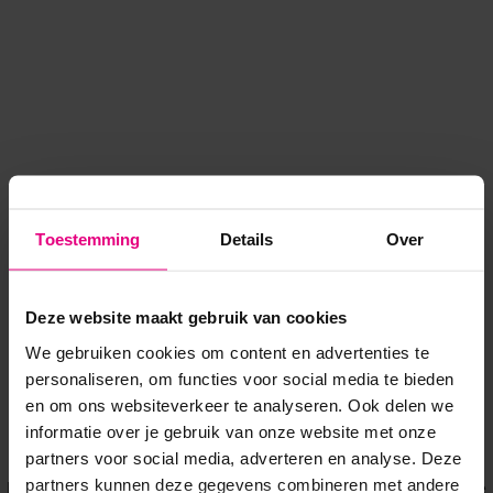
Toestemming
Details
Over
Deze website maakt gebruik van cookies
We gebruiken cookies om content en advertenties te
personaliseren, om functies voor social media te bieden
en om ons websiteverkeer te analyseren. Ook delen we
informatie over je gebruik van onze website met onze
Application error: a client-side exception has occurred
while
partners voor social media, adverteren en analyse. Deze
partners kunnen deze gegevens combineren met andere
loading
www.voordeeluitjes.nl
(see the browser console for more