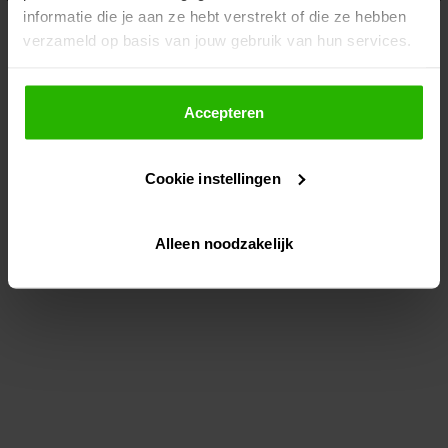
informatie die je aan ze hebt verstrekt of die ze hebben
information)
.
verzameld op basis van jouw gebruik van hun services.
Als je op "Accepteer" klikt, dan geef je Voordeeluitjes.nl
toestemming om cookies voor social media en
Accepteren
gepersonaliseerde advertenties te plaatsen.
Cookie instellingen
Lees hier meer over in ons
privacybeleid
en
cookiebeleid
.
Alleen noodzakelijk
Via "Cookie instellingen" kun je ook zelf instellen welke
cookies worden geplaatst. Je kunt je keuze altijd wijzigen
of intrekken op ons
cookiebeleid
.