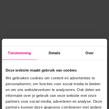
Toestemming
Details
Over
Deze website maakt gebruik van cookies
We gebruiken cookies om content en advertenties te
personaliseren, om functies voor social media te bieden
en om ons websiteverkeer te analyseren. Ook delen we
informatie over je gebruik van onze website met onze
Application error: a client-side exception has occurred
while
partners voor social media, adverteren en analyse. Deze
partners kunnen deze gegevens combineren met andere
loading
www.voordeeluitjes.nl
(see the browser console for more