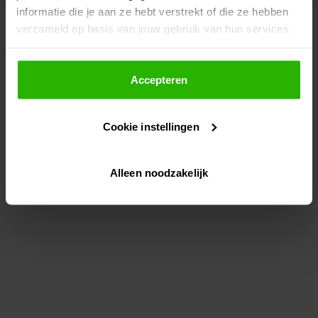
informatie die je aan ze hebt verstrekt of die ze hebben
information)
.
verzameld op basis van jouw gebruik van hun services.
Als je op "Accepteer" klikt, dan geef je Voordeeluitjes.nl
toestemming om cookies voor social media en
Accepteren
gepersonaliseerde advertenties te plaatsen.
Cookie instellingen
Lees hier meer over in ons
privacybeleid
en
cookiebeleid
.
Alleen noodzakelijk
Via "Cookie instellingen" kun je ook zelf instellen welke
cookies worden geplaatst. Je kunt je keuze altijd wijzigen
of intrekken op ons
cookiebeleid
.