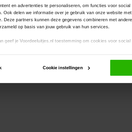
ent en advertenties te personaliseren, om functies voor social
. Ook delen we informatie over je gebruik van onze website met
eption has occurred
while loading
www.voordeeluitjes.nl
(see the br
e. Deze partners kunnen deze gegevens combineren met andere i
erzameld op basis van jouw gebruik van hun services.
 dan geef je Voordeeluitjes.nl toestemming om cookies voor socia
rivacybeleid
en
cookiebeleid
.
k
Cookie instellingen
je ook zelf instellen welke cookies worden geplaatst. Je kunt je k
id
.