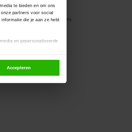
 media te bieden en om ons
 onze partners voor social
owser console for more information)
.
nformatie die je aan ze hebt
l media en gepersonaliseerde
Accepteren
euze altijd wijzigen of