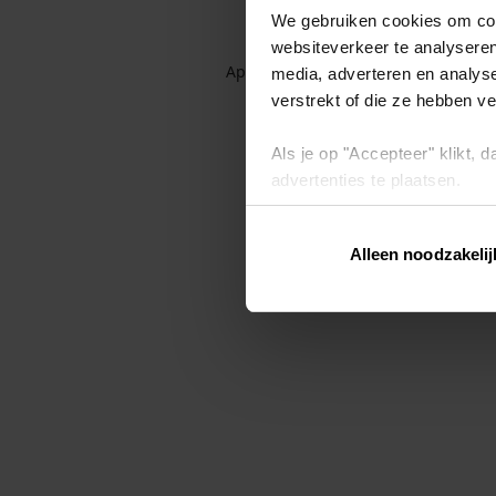
We gebruiken cookies om cont
websiteverkeer te analyseren
Application error: a client-side exc
media, adverteren en analys
verstrekt of die ze hebben v
Als je op "Accepteer" klikt,
advertenties te plaatsen.
Lees hier meer over in ons
p
Alleen noodzakelij
Via "Cookie instellingen" kun 
intrekken op ons
cookiebele