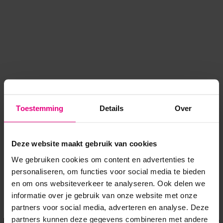
Toestemming
Details
Over
Deze website maakt gebruik van cookies
We gebruiken cookies om content en advertenties te
personaliseren, om functies voor social media te bieden
en om ons websiteverkeer te analyseren. Ook delen we
informatie over je gebruik van onze website met onze
Application error: a client-side exception has occurred
while
partners voor social media, adverteren en analyse. Deze
partners kunnen deze gegevens combineren met andere
loading
www.voordeeluitjes.nl
(see the browser console for more