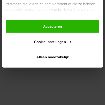
informatie die je aan ze hebt verstrekt of die ze hebben
information)
.
verzameld op basis van jouw gebruik van hun services.
Als je op "Accepteer" klikt, dan geef je Voordeeluitjes.nl
toestemming om cookies voor social media en
Accepteren
gepersonaliseerde advertenties te plaatsen.
Cookie instellingen
Lees hier meer over in ons
privacybeleid
en
cookiebeleid
.
Alleen noodzakelijk
Via "Cookie instellingen" kun je ook zelf instellen welke
cookies worden geplaatst. Je kunt je keuze altijd wijzigen
of intrekken op ons
cookiebeleid
.