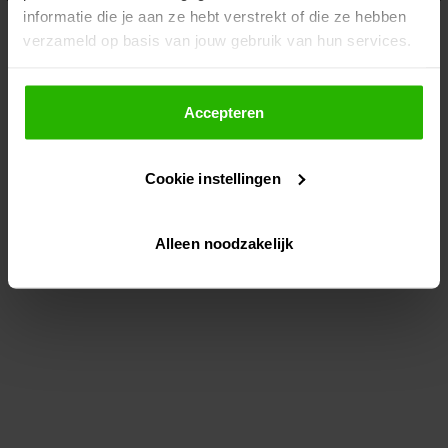
informatie die je aan ze hebt verstrekt of die ze hebben
information)
.
verzameld op basis van jouw gebruik van hun services.
Als je op "Accepteer" klikt, dan geef je Voordeeluitjes.nl
toestemming om cookies voor social media en
Accepteren
gepersonaliseerde advertenties te plaatsen.
Cookie instellingen
Lees hier meer over in ons
privacybeleid
en
cookiebeleid
.
Alleen noodzakelijk
Via "Cookie instellingen" kun je ook zelf instellen welke
cookies worden geplaatst. Je kunt je keuze altijd wijzigen
of intrekken op ons
cookiebeleid
.