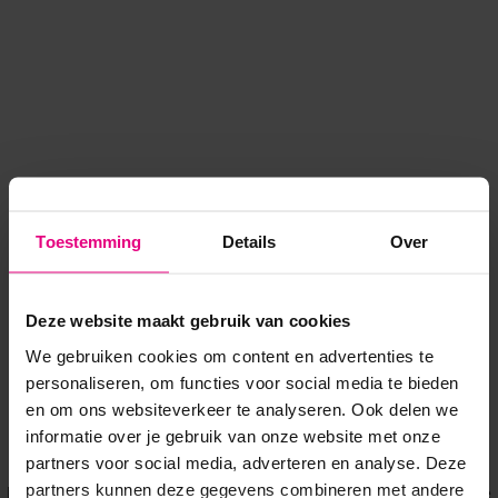
Toestemming
Details
Over
Deze website maakt gebruik van cookies
We gebruiken cookies om content en advertenties te
personaliseren, om functies voor social media te bieden
en om ons websiteverkeer te analyseren. Ook delen we
informatie over je gebruik van onze website met onze
Application error: a client-side exception has occurred
while
partners voor social media, adverteren en analyse. Deze
partners kunnen deze gegevens combineren met andere
loading
www.voordeeluitjes.nl
(see the browser console for more