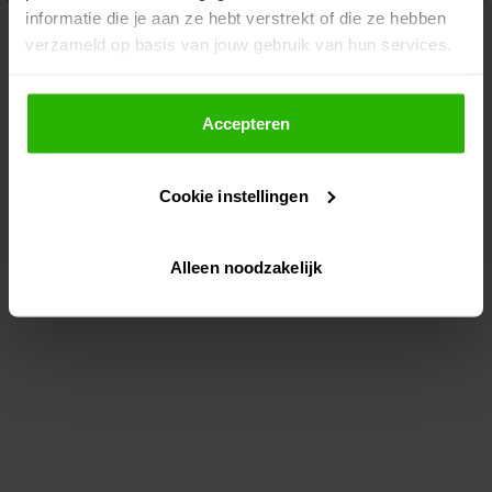
informatie die je aan ze hebt verstrekt of die ze hebben
information)
.
verzameld op basis van jouw gebruik van hun services.
Als je op "Accepteer" klikt, dan geef je Voordeeluitjes.nl
toestemming om cookies voor social media en
Accepteren
gepersonaliseerde advertenties te plaatsen.
Cookie instellingen
Lees hier meer over in ons
privacybeleid
en
cookiebeleid
.
Alleen noodzakelijk
Via "Cookie instellingen" kun je ook zelf instellen welke
cookies worden geplaatst. Je kunt je keuze altijd wijzigen
of intrekken op ons
cookiebeleid
.