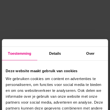
Toestemming
Details
Over
Deze website maakt gebruik van cookies
We gebruiken cookies om content en advertenties te
personaliseren, om functies voor social media te bieden
en om ons websiteverkeer te analyseren. Ook delen we
informatie over je gebruik van onze website met onze
Application error: a client-side exception has occurred
while
partners voor social media, adverteren en analyse. Deze
partners kunnen deze gegevens combineren met andere
loading
www.voordeeluitjes.nl
(see the browser console for more