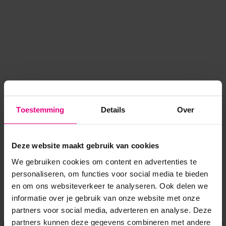
Toestemming
Details
Over
Deze website maakt gebruik van cookies
We gebruiken cookies om content en advertenties te
personaliseren, om functies voor social media te bieden
en om ons websiteverkeer te analyseren. Ook delen we
informatie over je gebruik van onze website met onze
Application error: a client-side exception has occurred
while
partners voor social media, adverteren en analyse. Deze
partners kunnen deze gegevens combineren met andere
loading
www.voordeeluitjes.nl
(see the browser console for more