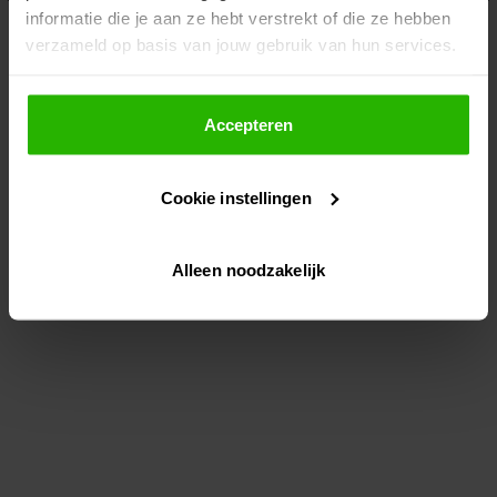
informatie die je aan ze hebt verstrekt of die ze hebben
information)
.
verzameld op basis van jouw gebruik van hun services.
Als je op "Accepteer" klikt, dan geef je Voordeeluitjes.nl
toestemming om cookies voor social media en
Accepteren
gepersonaliseerde advertenties te plaatsen.
Cookie instellingen
Lees hier meer over in ons
privacybeleid
en
cookiebeleid
.
Alleen noodzakelijk
Via "Cookie instellingen" kun je ook zelf instellen welke
cookies worden geplaatst. Je kunt je keuze altijd wijzigen
of intrekken op ons
cookiebeleid
.