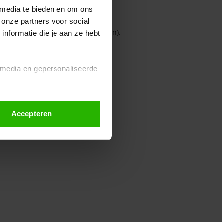
 media te bieden en om ons
 onze partners voor social
owser console for more information)
.
nformatie die je aan ze hebt
l media en gepersonaliseerde
Accepteren
euze altijd wijzigen of