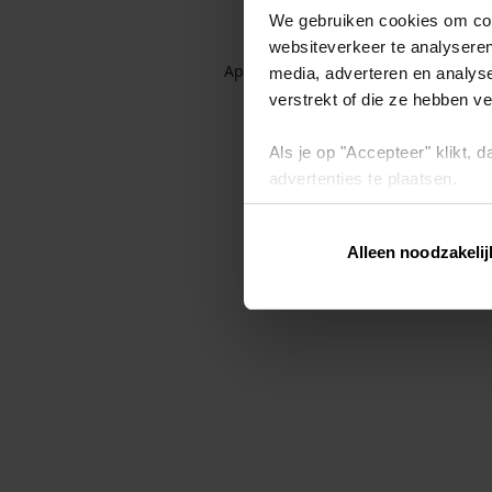
We gebruiken cookies om cont
websiteverkeer te analyseren
Application error: a client-side exc
media, adverteren en analys
verstrekt of die ze hebben v
Als je op "Accepteer" klikt,
advertenties te plaatsen.
Lees hier meer over in ons
p
Alleen noodzakelij
Via "Cookie instellingen" kun 
intrekken op ons
cookiebele