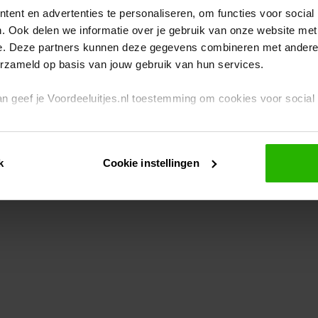
ent en advertenties te personaliseren, om functies voor social
. Ook delen we informatie over je gebruik van onze website met
eption has occurred
while loading
www.voordeeluitjes.nl
(see the br
e. Deze partners kunnen deze gegevens combineren met andere i
erzameld op basis van jouw gebruik van hun services.
 dan geef je Voordeeluitjes.nl toestemming om cookies voor socia
rivacybeleid
en
cookiebeleid
.
k
Cookie instellingen
je ook zelf instellen welke cookies worden geplaatst. Je kunt je k
id
.