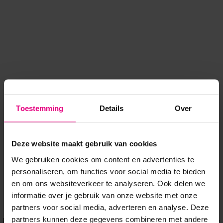
Toestemming
Details
Over
Deze website maakt gebruik van cookies
We gebruiken cookies om content en advertenties te
personaliseren, om functies voor social media te bieden
en om ons websiteverkeer te analyseren. Ook delen we
informatie over je gebruik van onze website met onze
Application error: a client-side exception has occurred
while
partners voor social media, adverteren en analyse. Deze
partners kunnen deze gegevens combineren met andere
loading
www.voordeeluitjes.nl
(see the browser console for more