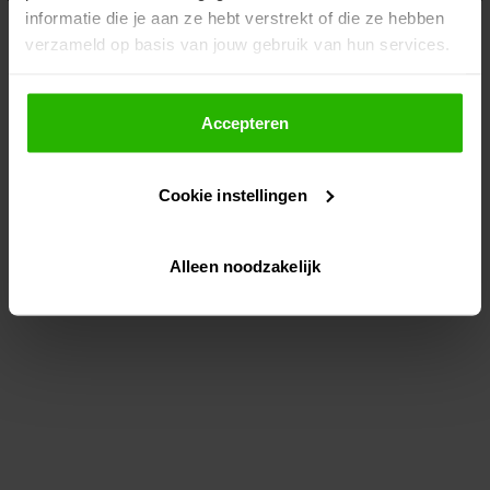
informatie die je aan ze hebt verstrekt of die ze hebben
information)
.
verzameld op basis van jouw gebruik van hun services.
Als je op "Accepteer" klikt, dan geef je Voordeeluitjes.nl
toestemming om cookies voor social media en
Accepteren
gepersonaliseerde advertenties te plaatsen.
Cookie instellingen
Lees hier meer over in ons
privacybeleid
en
cookiebeleid
.
Alleen noodzakelijk
Via "Cookie instellingen" kun je ook zelf instellen welke
cookies worden geplaatst. Je kunt je keuze altijd wijzigen
of intrekken op ons
cookiebeleid
.