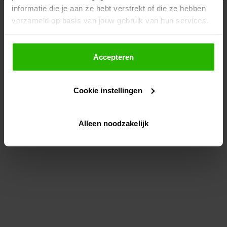
informatie die je aan ze hebt verstrekt of die ze hebben
information)
.
verzameld op basis van jouw gebruik van hun services.
Als je op "Accepteer" klikt, dan geef je Voordeeluitjes.nl
toestemming om cookies voor social media en
Accepteren
gepersonaliseerde advertenties te plaatsen.
Cookie instellingen
Lees hier meer over in ons
privacybeleid
en
cookiebeleid
.
Alleen noodzakelijk
Via "Cookie instellingen" kun je ook zelf instellen welke
cookies worden geplaatst. Je kunt je keuze altijd wijzigen
of intrekken op ons
cookiebeleid
.