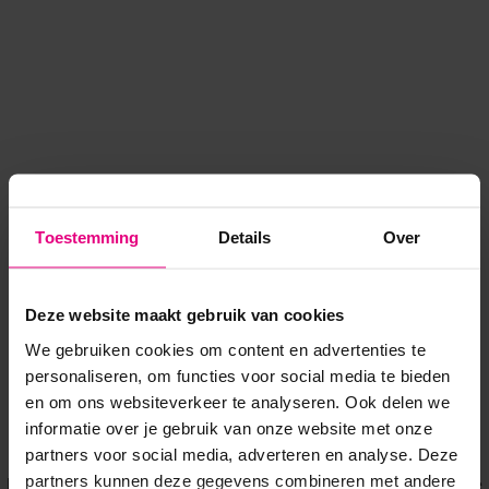
Toestemming
Details
Over
Deze website maakt gebruik van cookies
We gebruiken cookies om content en advertenties te
personaliseren, om functies voor social media te bieden
en om ons websiteverkeer te analyseren. Ook delen we
informatie over je gebruik van onze website met onze
Application error: a client-side exception has occurred
while
partners voor social media, adverteren en analyse. Deze
partners kunnen deze gegevens combineren met andere
loading
www.voordeeluitjes.nl
(see the browser console for more