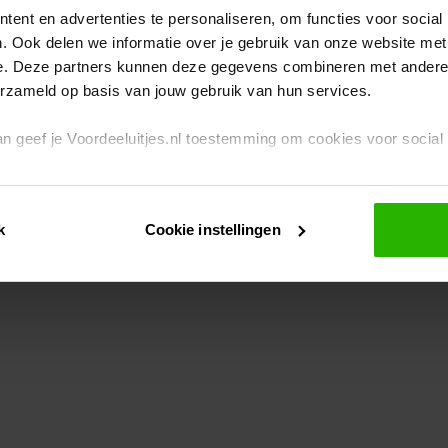
ent en advertenties te personaliseren, om functies voor social
. Ook delen we informatie over je gebruik van onze website met
eption has occurred
while loading
www.voordeeluitjes.nl
(see the br
e. Deze partners kunnen deze gegevens combineren met andere i
erzameld op basis van jouw gebruik van hun services.
 dan geef je Voordeeluitjes.nl toestemming om cookies voor socia
rivacybeleid
en
cookiebeleid
.
k
Cookie instellingen
je ook zelf instellen welke cookies worden geplaatst. Je kunt je k
id
.