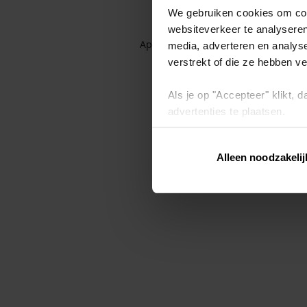
We gebruiken cookies om cont
websiteverkeer te analyseren
Application error: a client-side exc
media, adverteren en analys
verstrekt of die ze hebben v
Als je op "Accepteer" klikt,
advertenties te plaatsen.
Lees hier meer over in ons
p
Alleen noodzakelij
Via "Cookie instellingen" kun 
intrekken op ons
cookiebele