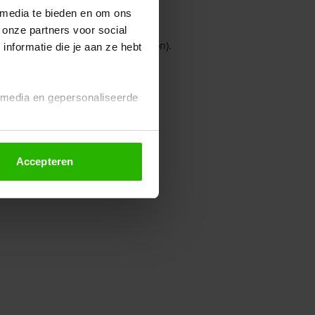
 media te bieden en om ons
 onze partners voor social
owser console for more information)
.
nformatie die je aan ze hebt
l media en gepersonaliseerde
Accepteren
euze altijd wijzigen of