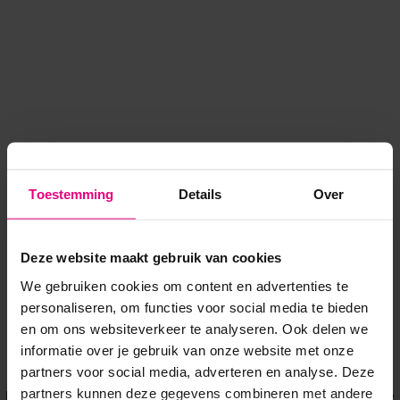
Toestemming
Details
Over
Deze website maakt gebruik van cookies
We gebruiken cookies om content en advertenties te
personaliseren, om functies voor social media te bieden
en om ons websiteverkeer te analyseren. Ook delen we
informatie over je gebruik van onze website met onze
Application error: a client-side exception has occurred
while
partners voor social media, adverteren en analyse. Deze
partners kunnen deze gegevens combineren met andere
loading
www.voordeeluitjes.nl
(see the browser console for more