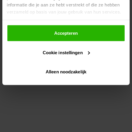
informatie die je aan ze hebt verstrekt of die ze hebben
information)
.
verzameld op basis van jouw gebruik van hun services.
Als je op "Accepteer" klikt, dan geef je Voordeeluitjes.nl
toestemming om cookies voor social media en
Accepteren
gepersonaliseerde advertenties te plaatsen.
Cookie instellingen
Lees hier meer over in ons
privacybeleid
en
cookiebeleid
.
Alleen noodzakelijk
Via "Cookie instellingen" kun je ook zelf instellen welke
cookies worden geplaatst. Je kunt je keuze altijd wijzigen
of intrekken op ons
cookiebeleid
.