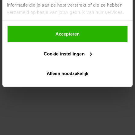
informatie die je aan ze hebt verstrekt of die ze hebben
information)
.
verzameld op basis van jouw gebruik van hun services.
Als je op "Accepteer" klikt, dan geef je Voordeeluitjes.nl
toestemming om cookies voor social media en
Accepteren
gepersonaliseerde advertenties te plaatsen.
Cookie instellingen
Lees hier meer over in ons
privacybeleid
en
cookiebeleid
.
Alleen noodzakelijk
Via "Cookie instellingen" kun je ook zelf instellen welke
cookies worden geplaatst. Je kunt je keuze altijd wijzigen
of intrekken op ons
cookiebeleid
.