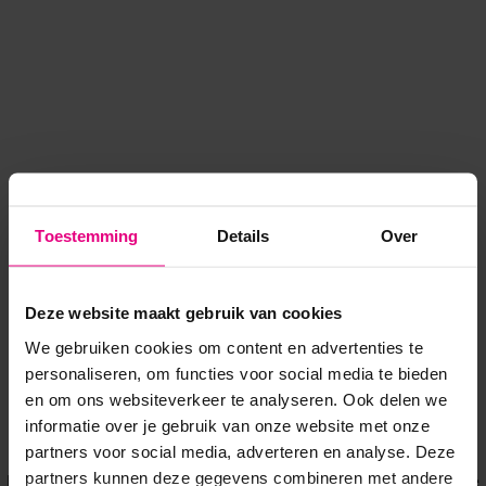
Toestemming
Details
Over
Deze website maakt gebruik van cookies
We gebruiken cookies om content en advertenties te
personaliseren, om functies voor social media te bieden
en om ons websiteverkeer te analyseren. Ook delen we
informatie over je gebruik van onze website met onze
Application error: a client-side exception has occurred
while
partners voor social media, adverteren en analyse. Deze
partners kunnen deze gegevens combineren met andere
loading
www.voordeeluitjes.nl
(see the browser console for more