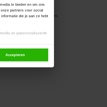
 media te bieden en om ons
 onze partners voor social
owser console for more information)
.
nformatie die je aan ze hebt
l media en gepersonaliseerde
Accepteren
euze altijd wijzigen of