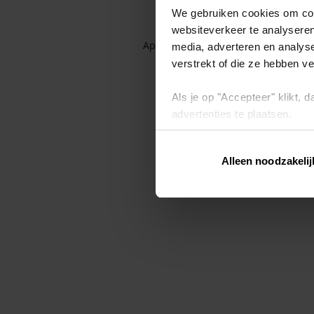
We gebruiken cookies om cont
websiteverkeer te analyseren
Application error: a client-side exc
media, adverteren en analys
verstrekt of die ze hebben v
Als je op "Accepteer" klikt,
advertenties te plaatsen.
Lees hier meer over in ons
p
Alleen noodzakelij
Via "Cookie instellingen" kun 
intrekken op ons
cookiebele