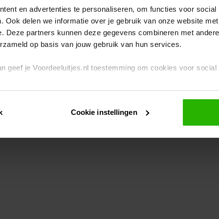
ent en advertenties te personaliseren, om functies voor social
. Ook delen we informatie over je gebruik van onze website met
eption has occurred
while loading
www.voordeeluitjes.nl
(see the br
e. Deze partners kunnen deze gegevens combineren met andere i
erzameld op basis van jouw gebruik van hun services.
 dan geef je Voordeeluitjes.nl toestemming om cookies voor socia
rivacybeleid
en
cookiebeleid
.
k
Cookie instellingen
je ook zelf instellen welke cookies worden geplaatst. Je kunt je k
id
.