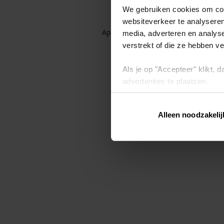
We gebruiken cookies om cont
websiteverkeer te analyseren
Application error: a client-side exc
media, adverteren en analys
verstrekt of die ze hebben v
Als je op "Accepteer" klikt,
advertenties te plaatsen.
Lees hier meer over in ons
p
Alleen noodzakelij
Via "Cookie instellingen" kun 
intrekken op ons
cookiebele