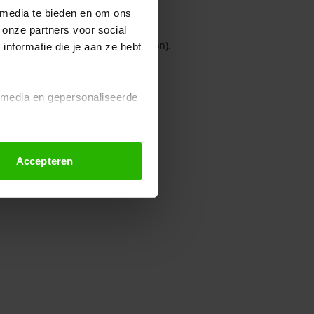
 media te bieden en om ons
 onze partners voor social
owser console for more information)
.
nformatie die je aan ze hebt
l media en gepersonaliseerde
Accepteren
euze altijd wijzigen of