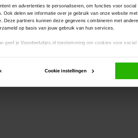
ent en advertenties te personaliseren, om functies voor social
. Ook delen we informatie over je gebruik van onze website met
eption has occurred
while loading
www.voordeeluitjes.nl
(see the br
e. Deze partners kunnen deze gegevens combineren met andere i
erzameld op basis van jouw gebruik van hun services.
 dan geef je Voordeeluitjes.nl toestemming om cookies voor socia
rivacybeleid
en
cookiebeleid
.
k
Cookie instellingen
je ook zelf instellen welke cookies worden geplaatst. Je kunt je k
id
.