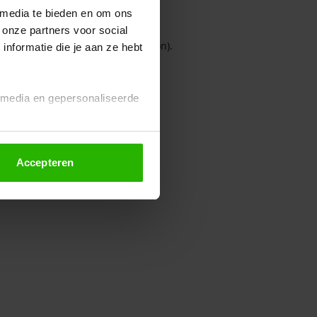
 media te bieden en om ons
 onze partners voor social
owser console for more information)
.
nformatie die je aan ze hebt
l media en gepersonaliseerde
Accepteren
euze altijd wijzigen of