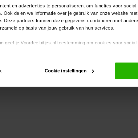
ent en advertenties te personaliseren, om functies voor social
. Ook delen we informatie over je gebruik van onze website met
eption has occurred
while loading
www.voordeeluitjes.nl
(see the br
e. Deze partners kunnen deze gegevens combineren met andere i
erzameld op basis van jouw gebruik van hun services.
 dan geef je Voordeeluitjes.nl toestemming om cookies voor socia
rivacybeleid
en
cookiebeleid
.
k
Cookie instellingen
je ook zelf instellen welke cookies worden geplaatst. Je kunt je k
id
.