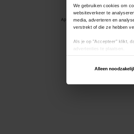
We gebruiken cookies om cont
websiteverkeer te analyseren
Application error: a client-side exc
media, adverteren en analys
verstrekt of die ze hebben v
Als je op "Accepteer" klikt,
advertenties te plaatsen.
Lees hier meer over in ons
p
Alleen noodzakelij
Via "Cookie instellingen" kun 
intrekken op ons
cookiebele