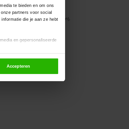
 media te bieden en om ons
 onze partners voor social
owser console for more information)
.
nformatie die je aan ze hebt
l media en gepersonaliseerde
Accepteren
euze altijd wijzigen of