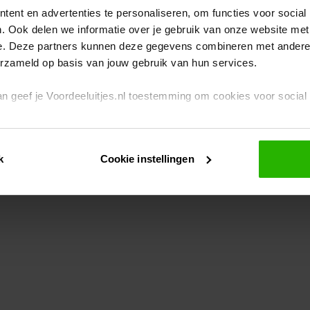
ent en advertenties te personaliseren, om functies voor social
. Ook delen we informatie over je gebruik van onze website met
eption has occurred
while loading
www.voordeeluitjes.nl
(see the br
e. Deze partners kunnen deze gegevens combineren met andere i
erzameld op basis van jouw gebruik van hun services.
 dan geef je Voordeeluitjes.nl toestemming om cookies voor socia
rivacybeleid
en
cookiebeleid
.
k
Cookie instellingen
je ook zelf instellen welke cookies worden geplaatst. Je kunt je k
id
.