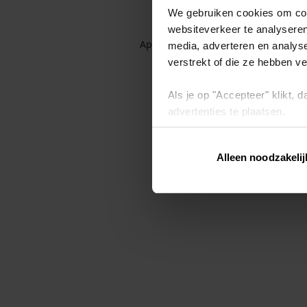
We gebruiken cookies om cont
websiteverkeer te analyseren
Application error: a client-side exc
media, adverteren en analys
verstrekt of die ze hebben v
Als je op "Accepteer" klikt,
advertenties te plaatsen.
Lees hier meer over in ons
p
Alleen noodzakelij
Via "Cookie instellingen" kun 
intrekken op ons
cookiebele