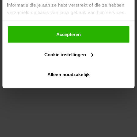
informatie die je aan ze hebt verstrekt of die ze hebben
information)
.
verzameld op basis van jouw gebruik van hun services.
Als je op "Accepteer" klikt, dan geef je Voordeeluitjes.nl
toestemming om cookies voor social media en
Accepteren
gepersonaliseerde advertenties te plaatsen.
Cookie instellingen
Lees hier meer over in ons
privacybeleid
en
cookiebeleid
.
Alleen noodzakelijk
Via "Cookie instellingen" kun je ook zelf instellen welke
cookies worden geplaatst. Je kunt je keuze altijd wijzigen
of intrekken op ons
cookiebeleid
.