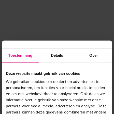
Toestemming
Details
Over
Deze website maakt gebruik van cookies
We gebruiken cookies om content en advertenties te
personaliseren, om functies voor social media te bieden
en om ons websiteverkeer te analyseren. Ook delen we
informatie over je gebruik van onze website met onze
Application error: a client-side exception has occurred
while
partners voor social media, adverteren en analyse. Deze
partners kunnen deze gegevens combineren met andere
loading
www.voordeeluitjes.nl
(see the browser console for more