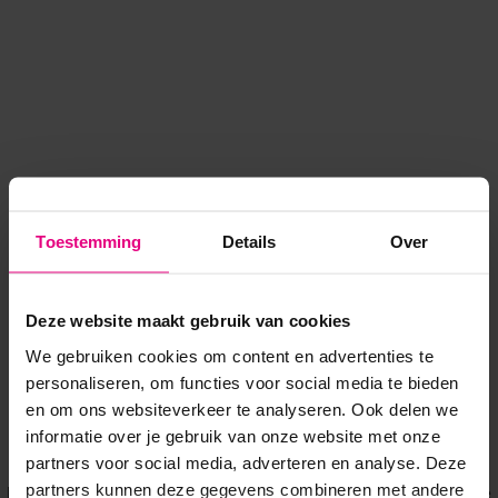
Toestemming
Details
Over
Deze website maakt gebruik van cookies
We gebruiken cookies om content en advertenties te
personaliseren, om functies voor social media te bieden
en om ons websiteverkeer te analyseren. Ook delen we
informatie over je gebruik van onze website met onze
Application error: a client-side exception has occurred
while
partners voor social media, adverteren en analyse. Deze
partners kunnen deze gegevens combineren met andere
loading
www.voordeeluitjes.nl
(see the browser console for more