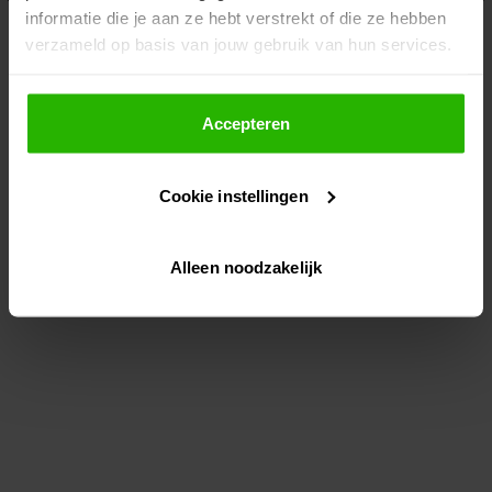
informatie die je aan ze hebt verstrekt of die ze hebben
information)
.
verzameld op basis van jouw gebruik van hun services.
Als je op "Accepteer" klikt, dan geef je Voordeeluitjes.nl
toestemming om cookies voor social media en
Accepteren
gepersonaliseerde advertenties te plaatsen.
Cookie instellingen
Lees hier meer over in ons
privacybeleid
en
cookiebeleid
.
Alleen noodzakelijk
Via "Cookie instellingen" kun je ook zelf instellen welke
cookies worden geplaatst. Je kunt je keuze altijd wijzigen
of intrekken op ons
cookiebeleid
.