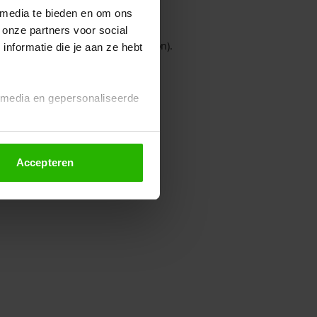
 media te bieden en om ons
 onze partners voor social
owser console for more information)
.
nformatie die je aan ze hebt
l media en gepersonaliseerde
Accepteren
euze altijd wijzigen of