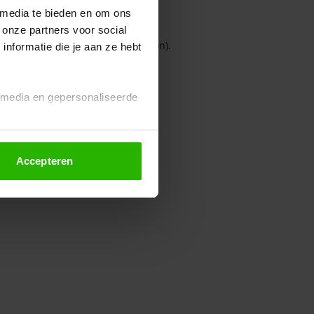
 media te bieden en om ons
 onze partners voor social
owser console for more information)
.
nformatie die je aan ze hebt
l media en gepersonaliseerde
Accepteren
euze altijd wijzigen of