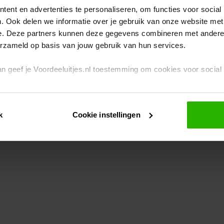
ent en advertenties te personaliseren, om functies voor social
. Ook delen we informatie over je gebruik van onze website met
eption has occurred
while loading
www.voordeeluitjes.nl
(see the br
e. Deze partners kunnen deze gegevens combineren met andere i
erzameld op basis van jouw gebruik van hun services.
 dan geef je Voordeeluitjes.nl toestemming om cookies voor socia
rivacybeleid
en
cookiebeleid
.
k
Cookie instellingen
je ook zelf instellen welke cookies worden geplaatst. Je kunt je k
id
.