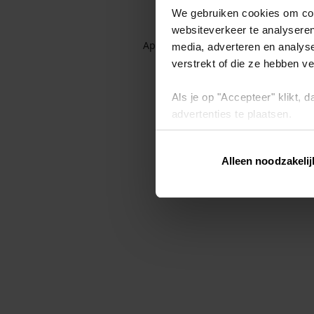
We gebruiken cookies om cont
websiteverkeer te analyseren
Application error: a client-side exc
media, adverteren en analys
verstrekt of die ze hebben v
Als je op "Accepteer" klikt,
advertenties te plaatsen.
Lees hier meer over in ons
p
Alleen noodzakelij
Via "Cookie instellingen" kun 
intrekken op ons
cookiebele