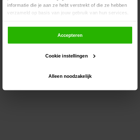
informatie die je aan ze hebt verstrekt of die ze hebben
information)
.
verzameld op basis van jouw gebruik van hun services.
Als je op "Accepteer" klikt, dan geef je Voordeeluitjes.nl
toestemming om cookies voor social media en
Accepteren
gepersonaliseerde advertenties te plaatsen.
Cookie instellingen
Lees hier meer over in ons
privacybeleid
en
cookiebeleid
.
Alleen noodzakelijk
Via "Cookie instellingen" kun je ook zelf instellen welke
cookies worden geplaatst. Je kunt je keuze altijd wijzigen
of intrekken op ons
cookiebeleid
.