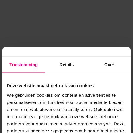
Toestemming
Details
Over
Deze website maakt gebruik van cookies
We gebruiken cookies om content en advertenties te
personaliseren, om functies voor social media te bieden
en om ons websiteverkeer te analyseren. Ook delen we
informatie over je gebruik van onze website met onze
Application error: a client-side exception has occurred
while
partners voor social media, adverteren en analyse. Deze
partners kunnen deze gegevens combineren met andere
loading
www.voordeeluitjes.nl
(see the browser console for more