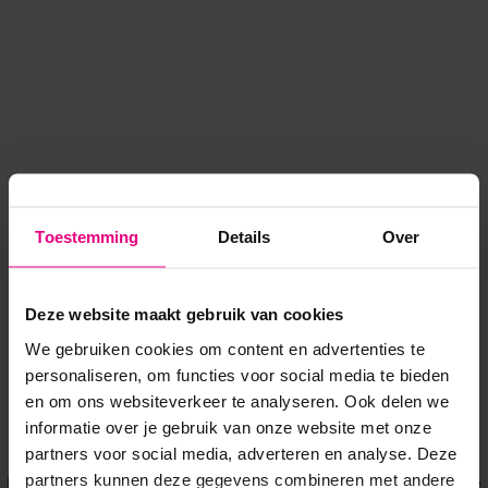
Toestemming
Details
Over
Deze website maakt gebruik van cookies
We gebruiken cookies om content en advertenties te
personaliseren, om functies voor social media te bieden
en om ons websiteverkeer te analyseren. Ook delen we
informatie over je gebruik van onze website met onze
Application error: a client-side exception has occurred
while
partners voor social media, adverteren en analyse. Deze
partners kunnen deze gegevens combineren met andere
loading
www.voordeeluitjes.nl
(see the browser console for more