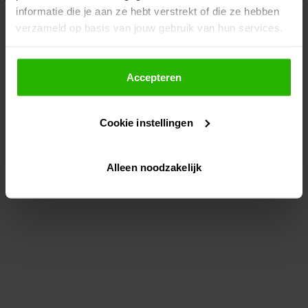
informatie die je aan ze hebt verstrekt of die ze hebben
information)
.
verzameld op basis van jouw gebruik van hun services.
Als je op "Accepteer" klikt, dan geef je Voordeeluitjes.nl
toestemming om cookies voor social media en
Accepteren
gepersonaliseerde advertenties te plaatsen.
Cookie instellingen
Lees hier meer over in ons
privacybeleid
en
cookiebeleid
.
Alleen noodzakelijk
Via "Cookie instellingen" kun je ook zelf instellen welke
cookies worden geplaatst. Je kunt je keuze altijd wijzigen
of intrekken op ons
cookiebeleid
.