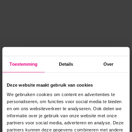
Toestemming
Details
Over
Deze website maakt gebruik van cookies
We gebruiken cookies om content en advertenties te
personaliseren, om functies voor social media te bieden
en om ons websiteverkeer te analyseren. Ook delen we
informatie over je gebruik van onze website met onze
Application error: a client-side exception has occurred
while
partners voor social media, adverteren en analyse. Deze
partners kunnen deze gegevens combineren met andere
loading
www.voordeeluitjes.nl
(see the browser console for more