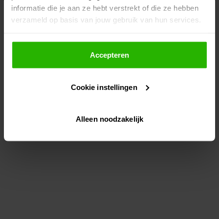
informatie die je aan ze hebt verstrekt of die ze hebben
information)
.
verzameld op basis van jouw gebruik van hun services.
Als je op "Accepteer" klikt, dan geef je Voordeeluitjes.nl
toestemming om cookies voor social media en
Accepteren
gepersonaliseerde advertenties te plaatsen.
Cookie instellingen
Lees hier meer over in ons
privacybeleid
en
cookiebeleid
.
Alleen noodzakelijk
Via "Cookie instellingen" kun je ook zelf instellen welke
cookies worden geplaatst. Je kunt je keuze altijd wijzigen
of intrekken op ons
cookiebeleid
.