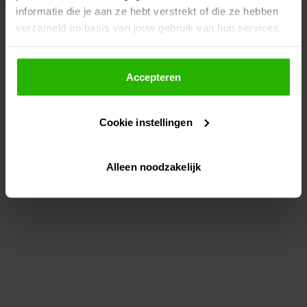
informatie die je aan ze hebt verstrekt of die ze hebben
information)
.
verzameld op basis van jouw gebruik van hun services.
Als je op "Accepteer" klikt, dan geef je Voordeeluitjes.nl
toestemming om cookies voor social media en
Accepteren
gepersonaliseerde advertenties te plaatsen.
Cookie instellingen
Lees hier meer over in ons
privacybeleid
en
cookiebeleid
.
Alleen noodzakelijk
Via "Cookie instellingen" kun je ook zelf instellen welke
cookies worden geplaatst. Je kunt je keuze altijd wijzigen
of intrekken op ons
cookiebeleid
.