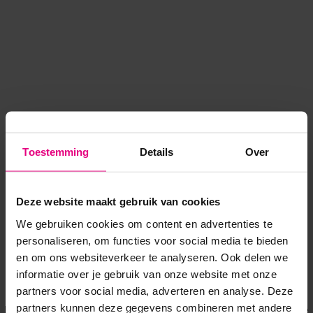
Toestemming
Details
Over
Deze website maakt gebruik van cookies
We gebruiken cookies om content en advertenties te
personaliseren, om functies voor social media te bieden
en om ons websiteverkeer te analyseren. Ook delen we
informatie over je gebruik van onze website met onze
Application error: a client-side exception has occurred
while
partners voor social media, adverteren en analyse. Deze
partners kunnen deze gegevens combineren met andere
loading
www.voordeeluitjes.nl
(see the browser console for more