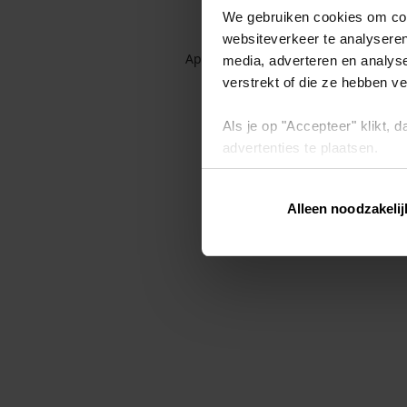
We gebruiken cookies om cont
websiteverkeer te analyseren
Application error: a client-side exc
media, adverteren en analys
verstrekt of die ze hebben v
Als je op "Accepteer" klikt,
advertenties te plaatsen.
Lees hier meer over in ons
p
Alleen noodzakelij
Via "Cookie instellingen" kun 
intrekken op ons
cookiebele