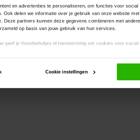
ent en advertenties te personaliseren, om functies voor social
. Ook delen we informatie over je gebruik van onze website met
eption has occurred
while loading
www.voordeeluitjes.nl
(see the br
e. Deze partners kunnen deze gegevens combineren met andere i
erzameld op basis van jouw gebruik van hun services.
 dan geef je Voordeeluitjes.nl toestemming om cookies voor socia
rivacybeleid
en
cookiebeleid
.
k
Cookie instellingen
je ook zelf instellen welke cookies worden geplaatst. Je kunt je k
id
.