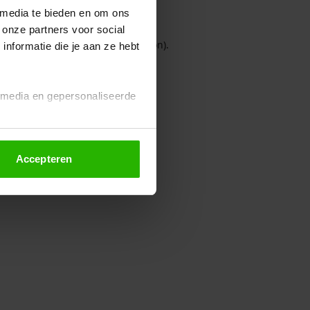
 media te bieden en om ons
 onze partners voor social
owser console for more information)
.
nformatie die je aan ze hebt
l media en gepersonaliseerde
Accepteren
euze altijd wijzigen of