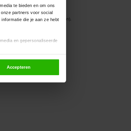
 media te bieden en om ons
 onze partners voor social
owser console for more information)
.
nformatie die je aan ze hebt
l media en gepersonaliseerde
Accepteren
euze altijd wijzigen of