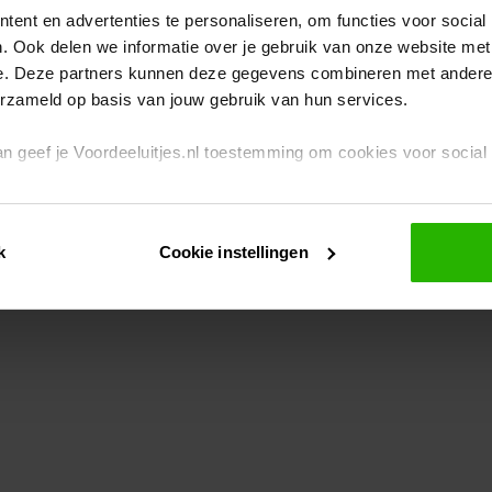
ent en advertenties te personaliseren, om functies voor social
. Ook delen we informatie over je gebruik van onze website met
eption has occurred
while loading
www.voordeeluitjes.nl
(see the br
e. Deze partners kunnen deze gegevens combineren met andere i
erzameld op basis van jouw gebruik van hun services.
 dan geef je Voordeeluitjes.nl toestemming om cookies voor socia
rivacybeleid
en
cookiebeleid
.
k
Cookie instellingen
je ook zelf instellen welke cookies worden geplaatst. Je kunt je k
id
.