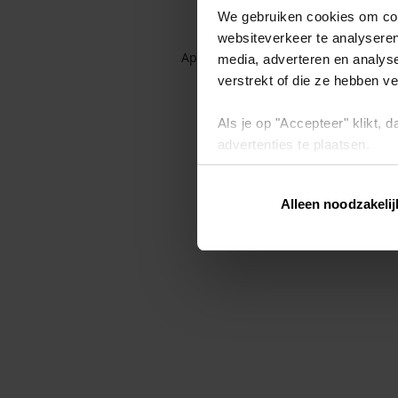
We gebruiken cookies om cont
websiteverkeer te analyseren
Application error: a client-side exc
media, adverteren en analys
verstrekt of die ze hebben v
Als je op "Accepteer" klikt,
advertenties te plaatsen.
Lees hier meer over in ons
p
Alleen noodzakelij
Via "Cookie instellingen" kun 
intrekken op ons
cookiebele