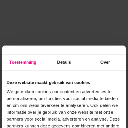
Toestemming
Details
Over
Deze website maakt gebruik van cookies
We gebruiken cookies om content en advertenties te
personaliseren, om functies voor social media te bieden
en om ons websiteverkeer te analyseren. Ook delen we
informatie over je gebruik van onze website met onze
Application error: a client-side exception has occurred
while
partners voor social media, adverteren en analyse. Deze
partners kunnen deze gegevens combineren met andere
loading
www.voordeeluitjes.nl
(see the browser console for more