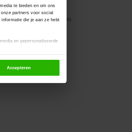
 media te bieden en om ons
 onze partners voor social
owser console for more information)
.
nformatie die je aan ze hebt
l media en gepersonaliseerde
Accepteren
euze altijd wijzigen of