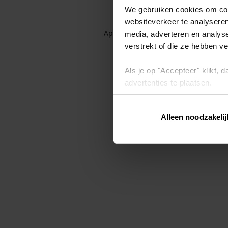
We gebruiken cookies om cont
websiteverkeer te analyseren
Application error: a client-side exc
media, adverteren en analys
verstrekt of die ze hebben v
Als je op "Accepteer" klikt,
advertenties te plaatsen.
Lees hier meer over in ons
p
Alleen noodzakelij
Via "Cookie instellingen" kun 
intrekken op ons
cookiebele