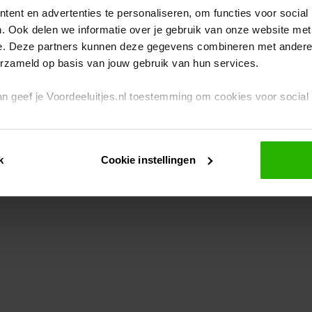
ent en advertenties te personaliseren, om functies voor social
. Ook delen we informatie over je gebruik van onze website met
eption has occurred
while loading
www.voordeeluitjes.nl
(see the br
e. Deze partners kunnen deze gegevens combineren met andere i
erzameld op basis van jouw gebruik van hun services.
 dan geef je Voordeeluitjes.nl toestemming om cookies voor socia
rivacybeleid
en
cookiebeleid
.
k
Cookie instellingen
je ook zelf instellen welke cookies worden geplaatst. Je kunt je k
id
.