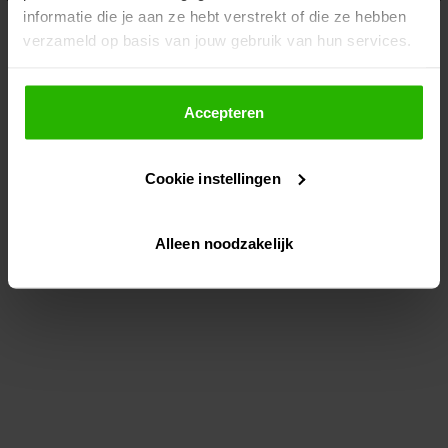
informatie die je aan ze hebt verstrekt of die ze hebben
information)
.
verzameld op basis van jouw gebruik van hun services.
Als je op "Accepteer" klikt, dan geef je Voordeeluitjes.nl
toestemming om cookies voor social media en
Accepteren
gepersonaliseerde advertenties te plaatsen.
Cookie instellingen
Lees hier meer over in ons
privacybeleid
en
cookiebeleid
.
Alleen noodzakelijk
Via "Cookie instellingen" kun je ook zelf instellen welke
cookies worden geplaatst. Je kunt je keuze altijd wijzigen
of intrekken op ons
cookiebeleid
.