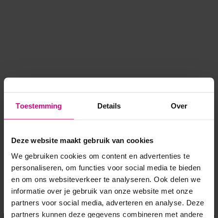
Toestemming
Details
Over
Deze website maakt gebruik van cookies
We gebruiken cookies om content en advertenties te
personaliseren, om functies voor social media te bieden
en om ons websiteverkeer te analyseren. Ook delen we
informatie over je gebruik van onze website met onze
Application error: a client-side exception has occurred
while
partners voor social media, adverteren en analyse. Deze
partners kunnen deze gegevens combineren met andere
loading
www.voordeeluitjes.nl
(see the browser console for more