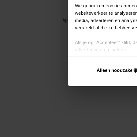
We gebruiken cookies om cont
websiteverkeer te analyseren
Application error: a client-side exc
media, adverteren en analys
verstrekt of die ze hebben v
Als je op "Accepteer" klikt,
advertenties te plaatsen.
Lees hier meer over in ons
p
Alleen noodzakelij
Via "Cookie instellingen" kun 
intrekken op ons
cookiebele