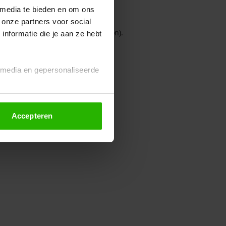
 media te bieden en om ons
 onze partners voor social
owser console for more information)
.
nformatie die je aan ze hebt
l media en gepersonaliseerde
Accepteren
euze altijd wijzigen of