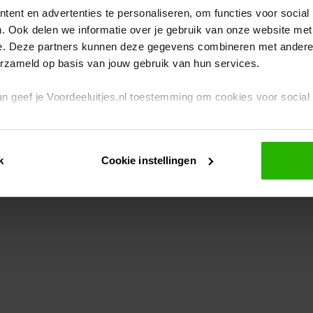
ent en advertenties te personaliseren, om functies voor social
. Ook delen we informatie over je gebruik van onze website met
eption has occurred
while loading
www.voordeeluitjes.nl
(see the br
e. Deze partners kunnen deze gegevens combineren met andere i
erzameld op basis van jouw gebruik van hun services.
 dan geef je Voordeeluitjes.nl toestemming om cookies voor socia
rivacybeleid
en
cookiebeleid
.
k
Cookie instellingen
je ook zelf instellen welke cookies worden geplaatst. Je kunt je k
id
.