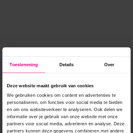
Toestemming
Details
Over
Deze website maakt gebruik van cookies
We gebruiken cookies om content en advertenties te
personaliseren, om functies voor social media te bieden
en om ons websiteverkeer te analyseren. Ook delen we
informatie over je gebruik van onze website met onze
Application error: a client-side exception has occurred
while
partners voor social media, adverteren en analyse. Deze
partners kunnen deze gegevens combineren met andere
loading
www.voordeeluitjes.nl
(see the browser console for more