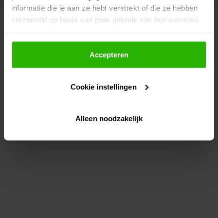
informatie die je aan ze hebt verstrekt of die ze hebben
information)
.
verzameld op basis van jouw gebruik van hun services.
Als je op "Accepteer" klikt, dan geef je Voordeeluitjes.nl
toestemming om cookies voor social media en
Accepteren
gepersonaliseerde advertenties te plaatsen.
Cookie instellingen
Lees hier meer over in ons
privacybeleid
en
cookiebeleid
.
Alleen noodzakelijk
Via "Cookie instellingen" kun je ook zelf instellen welke
cookies worden geplaatst. Je kunt je keuze altijd wijzigen
of intrekken op ons
cookiebeleid
.