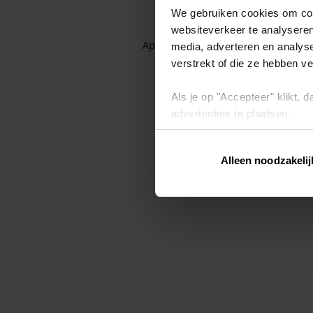
We gebruiken cookies om cont
websiteverkeer te analyseren
Application error: a client-side exc
media, adverteren en analys
verstrekt of die ze hebben v
Als je op "Accepteer" klikt,
advertenties te plaatsen.
Lees hier meer over in ons
p
Alleen noodzakelij
Via "Cookie instellingen" kun 
intrekken op ons
cookiebele