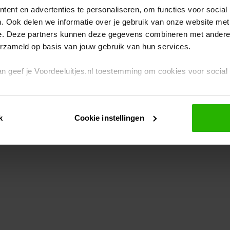
ent en advertenties te personaliseren, om functies voor social
. Ook delen we informatie over je gebruik van onze website met
eption has occurred
while loading
www.voordeeluitjes.nl
(see the br
e. Deze partners kunnen deze gegevens combineren met andere i
erzameld op basis van jouw gebruik van hun services.
 dan geef je Voordeeluitjes.nl toestemming om cookies voor socia
rivacybeleid
en
cookiebeleid
.
k
Cookie instellingen
je ook zelf instellen welke cookies worden geplaatst. Je kunt je k
id
.