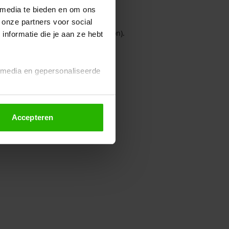
 media te bieden en om ons
 onze partners voor social
owser console for more information)
.
nformatie die je aan ze hebt
l media en gepersonaliseerde
Accepteren
euze altijd wijzigen of