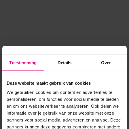
Toestemming
Details
Over
Deze website maakt gebruik van cookies
We gebruiken cookies om content en advertenties te
personaliseren, om functies voor social media te bieden
en om ons websiteverkeer te analyseren. Ook delen we
informatie over je gebruik van onze website met onze
Application error: a client-side exception has occurred
while
partners voor social media, adverteren en analyse. Deze
partners kunnen deze gegevens combineren met andere
loading
www.voordeeluitjes.nl
(see the browser console for more