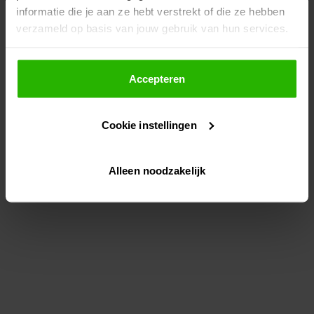
informatie die je aan ze hebt verstrekt of die ze hebben
information)
.
verzameld op basis van jouw gebruik van hun services.
Als je op "Accepteer" klikt, dan geef je Voordeeluitjes.nl
toestemming om cookies voor social media en
Accepteren
gepersonaliseerde advertenties te plaatsen.
Cookie instellingen
Lees hier meer over in ons
privacybeleid
en
cookiebeleid
.
Alleen noodzakelijk
Via "Cookie instellingen" kun je ook zelf instellen welke
cookies worden geplaatst. Je kunt je keuze altijd wijzigen
of intrekken op ons
cookiebeleid
.